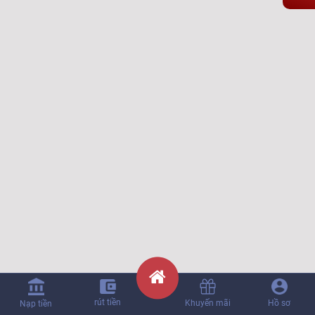
rút tiền
Khuyến mãi
Hồ sơ
Nạp tiền