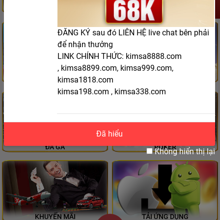
NỔ HŨ
LÔ TÔ
ĐĂNG KÝ sau đó LIÊN HỆ live chat bên phải
để nhận thưởng
LINK CHÍNH THỨC: kimsa8888.com
, kimsa8899.com, kimsa999.com,
BẮN CÁ
XỔ SỐ
kimsa1818.com
kimsa198.com , kimsa338.com
Đã hiểu
ĐÁ GÀ
POKER
Không hiển thị lại
KHUYẾN MÃI
TẢI ỨNG DỤNG