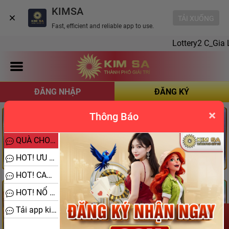
KIMSA
TẢI XUỐNG
Fast, efficient and reliable app to use.
Lottery2 C_Gia
ĐĂNG NHẬP
ĐĂNG KÝ
×
Thông Báo
QUÀ CHO THÀNH VIÊN MỚI
HOT! ƯU ĐÃI THỂ THAO
THỂ THAO
SÒNG BÀI
HOT! CASINO NẠP MỚI
HOT! NỔ HŨ
Tải app kimsa để không bị chặn link
Liên hệ