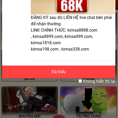
NỔ HŨ
LÔ TÔ
ĐĂNG KÝ sau đó LIÊN HỆ live chat bên phải
để nhận thưởng
LINK CHÍNH THỨC: kimsa8888.com
, kimsa8899.com, kimsa999.com,
BẮN CÁ
XỔ SỐ
kimsa1818.com
kimsa198.com , kimsa338.com
Đã hiểu
ĐÁ GÀ
POKER
Không hiển thị lại
KHUYẾN MÃI
TẢI ỨNG DỤNG