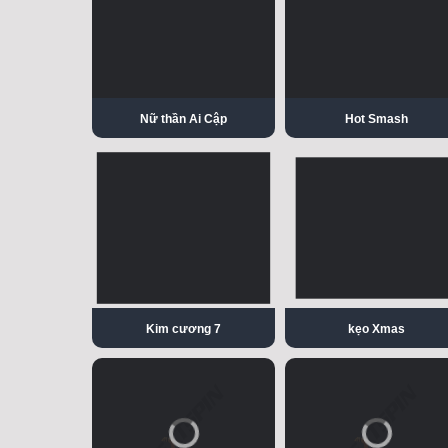
Nữ thần Ai Cập
Hot Smash
Kim cương 7
kẹo Xmas