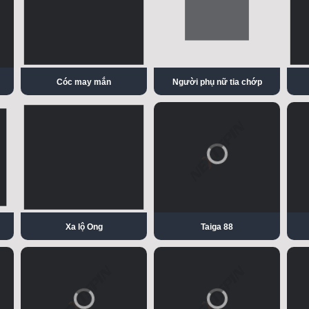
Cóc may mắn
Người phụ nữ tia chớp
Xa lộ Ong
Taiga 88