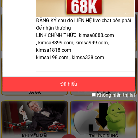
NỔ HŨ
LÔ TÔ
ĐĂNG KÝ sau đó LIÊN HỆ live chat bên phải
để nhận thưởng
LINK CHÍNH THỨC: kimsa8888.com
, kimsa8899.com, kimsa999.com,
BẮN CÁ
XỔ SỐ
kimsa1818.com
kimsa198.com , kimsa338.com
Đã hiểu
ĐÁ GÀ
POKER
Không hiển thị lại
KHUYẾN MÃI
TẢI ỨNG DỤNG